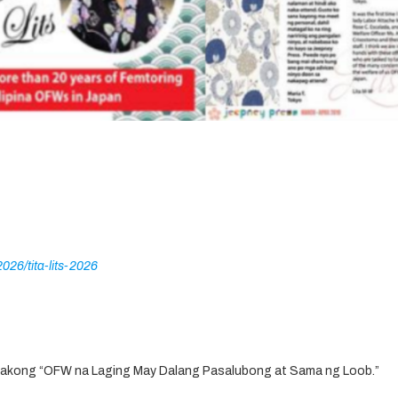
026/tita-lits-2026
o akong
“OFW na Laging May Dalang Pasalubong at Sama ng Loob.”