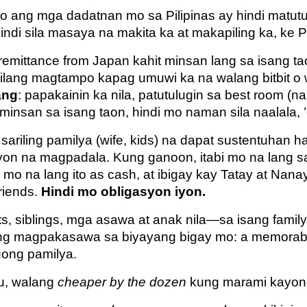
 ang mga dadatnan mo sa Pilipinas ay hindi matut
ndi sila masaya na makita ka at makapiling ka, ke P
remittance from Japan kahit minsan lang sa isang t
ilang magtampo kapag umuwi ka na walang bitbit o
ang
: papakainin ka nila, patutulugin sa best room (n
t minsan sa isang taon, hindi mo naman sila naalala, 
ariling pamilya (wife, kids) na dapat sustentuhan 
syon na magpadala. Kung ganoon, itabi mo na lang s
in mo na lang ito as cash, at ibigay kay Tatay at N
riends.
Hindi mo obligasyon iyon.
s, siblings, mga asawa at anak nila—sa isang family 
lang magpakasawa sa biyayang bigay mo: a memorabl
uong pamilya.
ku, walang
cheaper by the dozen
kung marami kayon