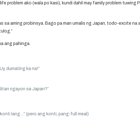
ife problem ako (wala po kasi), kundi dahil may
family problem tuwing 
sa aming probinsya. Bago pa man umalis ng Japan, todo-excite na ako
tulog.”
na ang pahinga.
Uy, dumating ka na!”
itan ngayon sa Japan?”
konti lang…” (pero ang konti, pang-full meal)