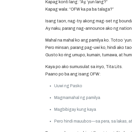
Kapag konti lang:
“Ay, ‘yun lang?”
Kapag wala:
“OFW ka pa ba talaga?”
Isang taon, nag-try akong mag-set ng bounda
Ay naku, parang nag-announce ako ng nationa
Mahal na mahal ko ang pamilya ko. Totoo ‘yun
Pero minsan, parang pag-uwi ko, hindi ako ta
Gusto ko ring umupo, kumain, tumawa, at hum
Kaya po ako sumusulat sa inyo, Tita Lits.
Paano po ba ang isang OFW:
Uuwi ng Pasko
Magmamahal ng pamilya
Magbibigay kung kaya
Pero
hindi mauubos
—sa pera, sa lakas, 