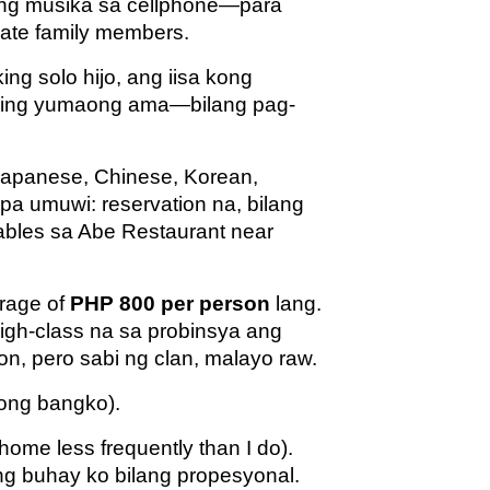
 ng musika sa cellphone—para
ate family members.
ng solo hijo, ang iisa kong
aming yumaong ama—bilang pag-
Japanese, Chinese, Korean,
 pa umuwi: reservation na, bilang
 tables sa Abe Restaurant near
rage of
PHP 800 per person
lang.
high-class na sa probinsya ang
on, pero sabi ng clan, malayo raw.
kong bangko).
me less frequently than I do).
g buhay ko bilang propesyonal.