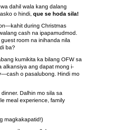
uwa dahil wala kang dalang
asko o hindi,
que se hoda sila!
aon—kahit during Christmas
 walang cash na ipapamudmod.
a guest room na inihanda nila
’di ba?
habang kumikita ka bilang OFW sa
a alkansiya ang dapat mong i-
anay—cash o pasalubong. Hindi mo
dinner. Dalhin mo sila sa
e meal experience, family
g magkakapatid!)