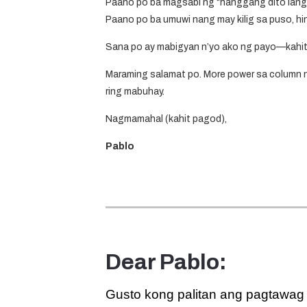
Paano po ba magsabi ng
“hanggang dito lang
Paano po ba umuwi nang
may kilig sa puso, hi
Sana po ay mabigyan n’yo ako ng payo—kahit r
Maraming salamat po. More power sa column 
ring mabuhay.
Nagmamahal (kahit pagod),
Pablo
Dear Pablo
:
Gusto kong palitan ang pagtawag 