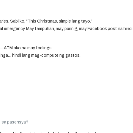
ries. Sabi ko,
“This Christmas, simple lang tayo.”
l emergency. May tampuhan, may parinig, may Facebook post na hindi
.
o—
ATM ako na may feelings
.
inga… hindi lang
mag-compute ng gastos
.
at sa pasensya?