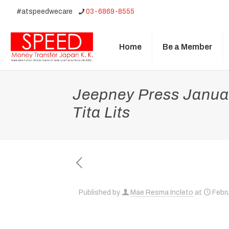
#atspeedwecare
03-6869-8555
Home
Be a Member
Jeepney Press Januar
Tita Lits
Published by
Mae Resma Incleto
at
Febru