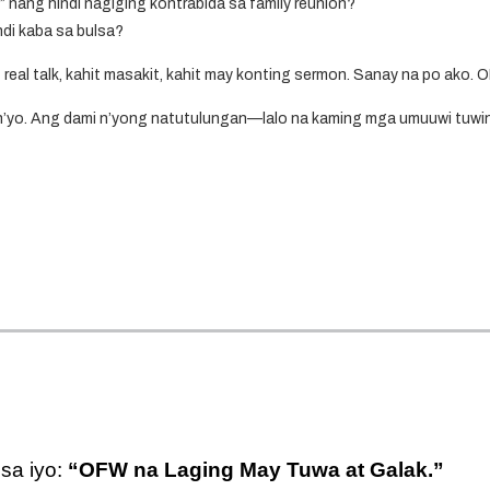
”
nang hindi nagiging kontrabida sa family reunion?
ndi kaba sa bulsa
?
eal talk, kahit masakit, kahit may konting sermon. Sanay na po ako. 
n’yo. Ang dami n’yong natutulungan—lalo na kaming mga umuuwi tuw
sa iyo:
“OFW na Laging May Tuwa at Galak.”