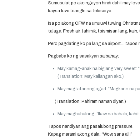
Sumusulat po ako ngayon hindi dahil may lovel
kaysa love triangle sa teleserye.
Isa po akong OFW na umuuwi tuwing Christmas 
talaga. Fresh air, tahimik, tsismisan lang, kain, 
Pero pagdating ko pa lang sa airport… tapos 
Pagbaba ko ng sasakyan sa bahay:
May kamag-anak na biglang very sweet: “
(Translation:
May kailangan ako.
)
May magtatanong agad: “Magkano na pal
(Translation:
Pahiram naman diyan
.
)
May magbubulong: “Ikaw na bahala, kahit 
Tapos nandiyan ang
pasalubong pressure
.
Kapag marami akong dala:
“Wow, sana all!”