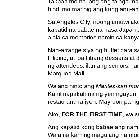
Takpan mo na lang ang tainga mo
hindi mo marinig ang kung anu-a
Sa Angeles City, noong umuwi ako 
kapatid na babae na nasa Japan 
alala sa memories namin sa kany
Nag-arrange siya ng buffet para 
Filipino, at iba’t ibang desserts 
ng attendees, ilan ang seniors, il
Marquee Mall.
Walang hinto ang
Marites-san mo
Kahit napakahina ng yen ngayon
restaurant na iyon. Mayroon pa n
Ako,
FOR THE FIRST TIME
, wal
Ang kapatid kong babae ang namig
Wala na kaming magulang na mont