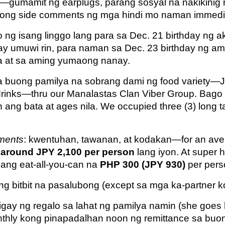
—gumamit ng earplugs, parang sosyal na nakikinig
nong side comments ng mga hindi mo naman immedi
ng isang linggo lang para sa Dec. 21 birthday ng aki
ay umuwi rin, para naman sa Dec. 23 birthday ng 
a at sa aming yumaong nanay.
sa buong pamilya na sobrang dami ng food variety—
at drinks—thru our Manalastas Clan Viber Group. Bago
an ang bata at ages nila. We occupied three (3) long
ments
: kwentuhan, tawanan, at kodakan—for an ave
,
around JPY 2,100 per person
lang iyon. At super 
gang eat-all-you-can na
PHP 300 (JPY 930)
per pers
ang bitbit na pasalubong (except sa mga ka-partner 
ay ng regalo sa lahat ng pamilya namin (she goes ho
hly kong pinapadalhan noon ng remittance sa buon