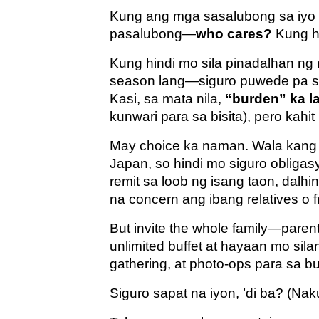
Kung ang mga sasalubong sa iyo o
pasalubong—
who cares?
Kung hi
Kung hindi mo sila pinadalhan ng 
season lang—siguro puwede pa s
Kasi, sa mata nila,
“burden” ka l
kunwari para sa bisita), pero kahi
May choice ka naman. Wala kang s
Japan, so hindi mo siguro obliga
remit sa loob ng isang taon, dalh
na concern ang ibang relatives o f
But invite the whole family—parent
unlimited buffet at hayaan mo si
gathering, at photo-ops para sa b
Siguro sapat na iyon, ’di ba? (Na