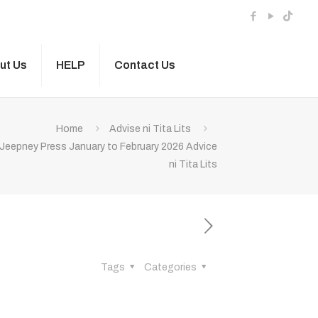
ut Us
HELP
Contact Us
Home
Advise ni Tita Lits
Jeepney Press January to February 2026 Advice
ni Tita Lits
Tags
Categories